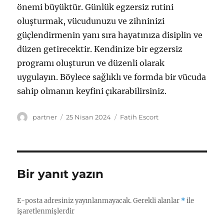
önemi büyüktür. Günlük egzersiz rutini
oluşturmak, vücudunuzu ve zihninizi
güçlendirmenin yanı sıra hayatınıza disiplin ve
düzen getirecektir. Kendinize bir egzersiz
programı oluşturun ve düzenli olarak
uygulayın. Böylece sağlıklı ve formda bir vücuda
sahip olmanın keyfini çıkarabilirsiniz.
Yazar
Yayın
Kategoriler
partner
25 Nisan 2024
Fatih Escort
tarihi
Bir yanıt yazın
E-posta adresiniz yayınlanmayacak.
Gerekli alanlar
*
ile
işaretlenmişlerdir