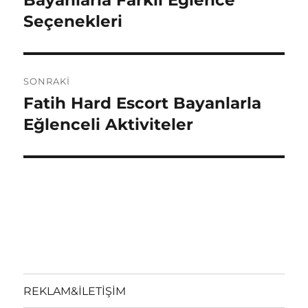
Bayanlarla Farklı Eğlence
Seçenekleri
SONRAKI
Fatih Hard Escort Bayanlarla
Sonraki
yazı:
Eğlenceli Aktiviteler
REKLAM&İLETİŞİM