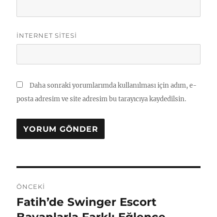
İNTERNET SITESI
Daha sonraki yorumlarımda kullanılması için adım, e-
posta adresim ve site adresim bu tarayıcıya kaydedilsin.
Yazı
ÖNCEKI
gezinmesi
Fatih’de Swinger Escort
Önceki
yazı: