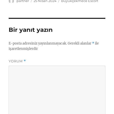
Yazar
Yayın
Kategoriler
partner
25 Nisan 2024
Büyükçekmece Escort
tarihi
Bir yanıt yazın
E-posta adresiniz yayınlanmayacak.
Gerekli alanlar
*
ile
işaretlenmişlerdir
YORUM
*