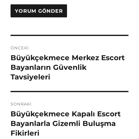
Yazı
ÖNCEKI
gezinmesi
Büyükçekmece Merkez Escort
Önceki
yazı:
Bayanların Güvenlik
Tavsiyeleri
SONRAKI
Büyükçekmece Kapalı Escort
Sonraki
yazı:
Bayanlarla Gizemli Buluşma
Fikirleri