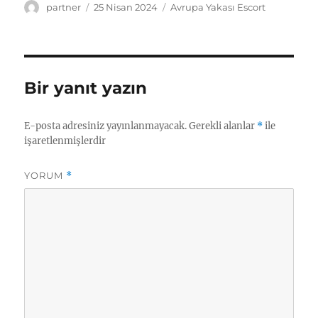
Yazar
Yayın
Kategoriler
partner
25 Nisan 2024
Avrupa Yakası Escort
tarihi
Bir yanıt yazın
E-posta adresiniz yayınlanmayacak.
Gerekli alanlar
*
ile
işaretlenmişlerdir
YORUM
*