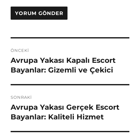
Yazı
ÖNCEKI
gezinmesi
Avrupa Yakası Kapalı Escort
Önceki
yazı:
Bayanlar: Gizemli ve Çekici
SONRAKI
Avrupa Yakası Gerçek Escort
Sonraki
yazı:
Bayanlar: Kaliteli Hizmet