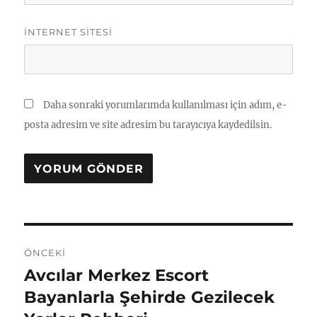
İNTERNET SITESI
Daha sonraki yorumlarımda kullanılması için adım, e-
posta adresim ve site adresim bu tarayıcıya kaydedilsin.
Yazı
ÖNCEKI
gezinmesi
Avcılar Merkez Escort
Önceki
yazı:
Bayanlarla Şehirde Gezilecek