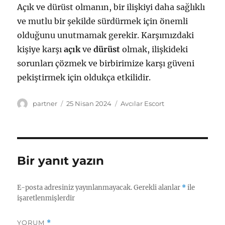
Açık ve dürüst olmanın, bir ilişkiyi daha sağlıklı
ve mutlu bir şekilde sürdürmek için önemli
olduğunu unutmamak gerekir. Karşımızdaki
kişiye karşı
açık
ve
dürüst
olmak, ilişkideki
sorunları çözmek ve birbirimize karşı güveni
pekiştirmek için oldukça etkilidir.
Yazar
Yayın
Kategoriler
partner
25 Nisan 2024
Avcılar Escort
tarihi
Bir yanıt yazın
E-posta adresiniz yayınlanmayacak.
Gerekli alanlar
*
ile
işaretlenmişlerdir
YORUM
*