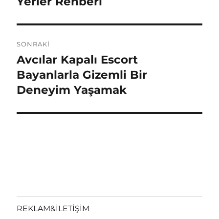
Yerler Rehberi
SONRAKI
Avcılar Kapalı Escort
Sonraki
yazı:
Bayanlarla Gizemli Bir
Deneyim Yaşamak
REKLAM&İLETİŞİM